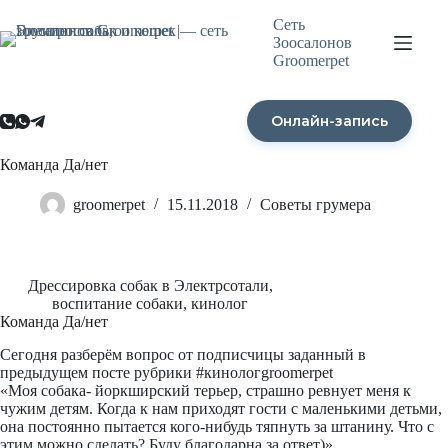
Перейти
Сеть
к
Зоосалонов
сути
Groomerpet
Онлайн-запись
Команда Да/нет
groomerpet
15.11.2018
Советы грумера
Дрессировка собак в Электрсотали,
воспитание собаки, кинолог
Команда Да/нет
Сегодня разберём вопрос от подписчицы заданный в
предыдущем посте рубрики #кинологgroomerpet
«Моя собака- йоркширский терьер, страшно ревнует меня к
чужим детям. Когда к нам приходят гости с маленькими детьми,
она постоянно пытается кого-нибудь тяпнуть за штанину. Что с
этим можно сделать? Буду благодарна за ответ)»