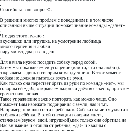
.
Спасибо за ваш вопрос☺️.
.
В решении многих проблем с поведением и в том числе
описанной выше ситуации поможет знание команды «да/нет»
.
Что для этого нужно :
вкусняшки или игрушка, на усмотрение любимца
много терпения и любви
пару минут, два раза в день
.
Для начала нужно посадить собаку перед собой.
Затем мы показываем ей угощение (или то, что она любит),
закрываем ладонь и говорим команду :»нет». В этот момент
собака не должна пытаться взять из руки.
Как только она перестаёт брать из руки по команде «нет», мы
говорим ей «да!», открываем ладонь и даём все съесть, при этом
громко нахваливая.
Такое упражнение важно повторять как можно чаще. Оно
поможет Вам избежать подбирания с земли, лая и т.п.
Например, пришли гости с ребёнком. Собака пытается ухватить
за брюки ребёнка. В этой ситуации говорим «нет»,
отвлекаем(звуком, едой, игрушкой),как только она обратила на
Вас внимание и отошла от ребёнка, «да!» и хвалим с
игрушками, радостью и вкусностями.